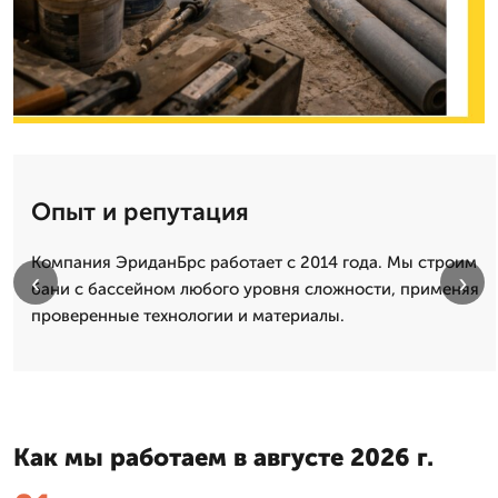
Опыт и репутация
Компания ЭриданБрс работает с 2014 года. Мы строим
‹
›
бани с бассейном любого уровня сложности, применяя
проверенные технологии и материалы.
Как мы работаем в августе 2026 г.