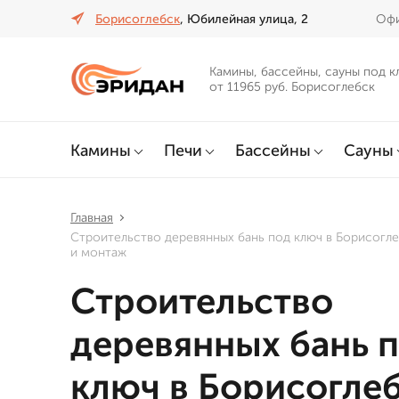
Борисоглебск
, Юбилейная улица, 2
Офи
Камины, бассейны, сауны под к
от 11965 руб. Борисоглебск
Камины
Печи
Бассейны
Сауны
Главная
Строительство деревянных бань под ключ в Борисогл
и монтаж
Строительство
деревянных бань 
ключ в Борисогле