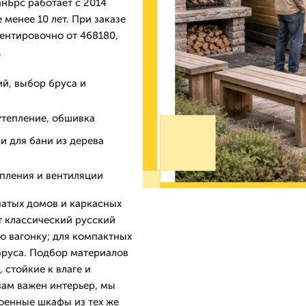
нБрс работает с 2014
менее 10 лет. При заказе
иентировочно от 468180,
.
ий, выбор бруса и
утепление, обшивка
и для бани из дерева
опления и вентиляции
чатых домов и каркасных
т классический русский
ю вагонку; для компактных
бруса. Подбор материалов
 стойкие к влаге и
вам важен интерьер, мы
роенные шкафы из тех же