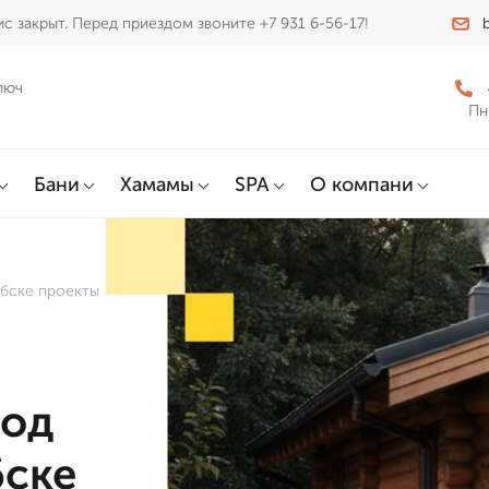
с закрыт. Перед приездом звоните +7 931 6-56-17!
люч
Пн
Бани
Хамамы
SPA
О компани
ебске проекты
под
бске