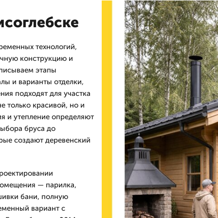
исоглебске
ременных технологий,
рочную конструкцию и
писываем этапы
лы и варианты отделки,
ния подходят для участка
е только красивой, но и
ия и утепление определяют
выбора бруса до
орые создают деревенский
проектировании
помещения — парилка,
шивки бани, полную
ременный вариант с