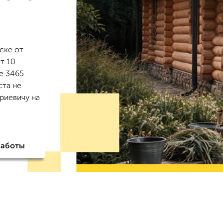
ске от
т 10
е 3465
ста не
риевичу на
работы