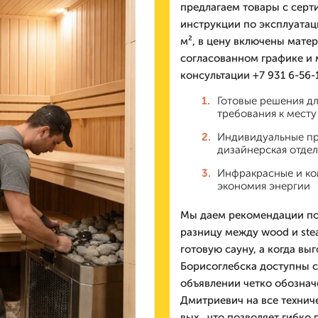
предлагаем товары с серт
инструкции по эксплуатац
м², в цену включены мате
согласованном графике и 
консультации +7 931 6-56-1
Готовые решения д
требования к месту
Индивидуальные пр
дизайнерская отдел
Инфракрасные и ко
экономия энергии
Мы даем рекомендации по
разницу между wood и ste
готовую сауну, а когда вы
Борисоглебска доступны с
объявлении четко обознач
Дмитриевич на все технич
вых., что позволяет гибко