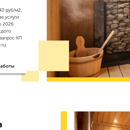
40 руб/м2,
зе услуги
о 2026
ждого
 запрос КП
.ru
работы
в