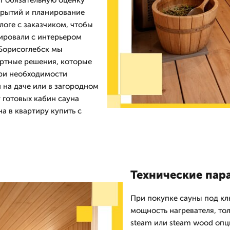
т обязательную оценку
крытий и планирование
оге с заказчиком, чтобы
ировали с интерьером
 Борисоглебск мы
ртные решения, которые
При необходимости
 на даче или в загородном
 готовых кабин сауна
на в квартиру купить с
Технические пар
При покупке сауны под кл
мощность нагревателя, то
steam или steam wood опц