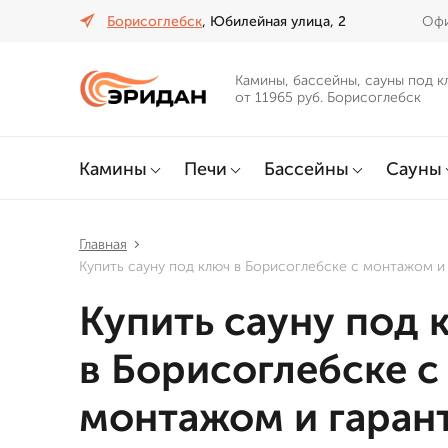
Борисоглебск
, Юбилейная улица, 2
Офи
Камины, бассейны, сауны под к
от 11965 руб. Борисоглебск
Камины
Печи
Бассейны
Сауны
Главная
Купить сауну под ключ в Борисоглебске с монтажом и
Купить сауну под 
в Борисоглебске с
монтажом и гаран