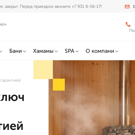
с закрыт. Перед приездом звоните +7 931 6-56-17!
люч
Пн
Бани
Хамамы
SPA
О компани
 гарантией
ключ
тией