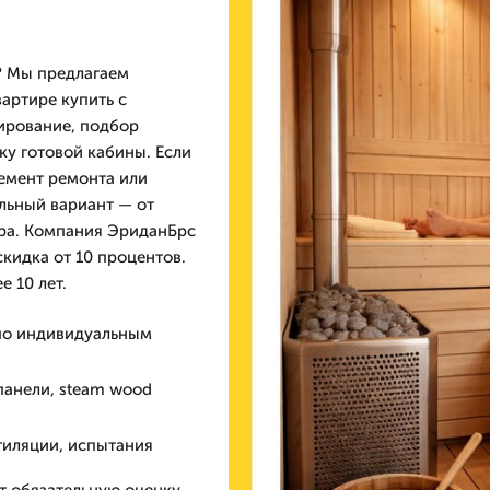
е? Мы предлагаем
вартире купить с
ирование, подбор
ку готовой кабины. Если
лемент ремонта или
льный вариант — от
ра. Компания ЭриданБрс
скидка от 10 процентов.
 10 лет.
 по индивидуальным
панели, steam wood
тиляции, испытания