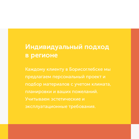
Индивидуальный подход
в регионе
Каждому клиенту в Борисоглебске мы
предлагаем персональный проект и
подбор материалов с учетом климата,
планировки и ваших пожеланий.
Учитываем эстетические и
эксплуатационные требования.