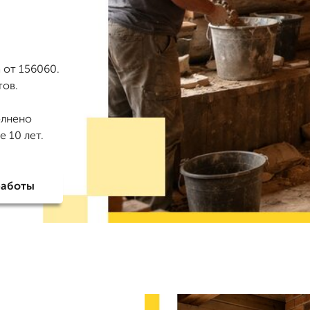
 от 156060.
тов.
олнено
 10 лет.
работы