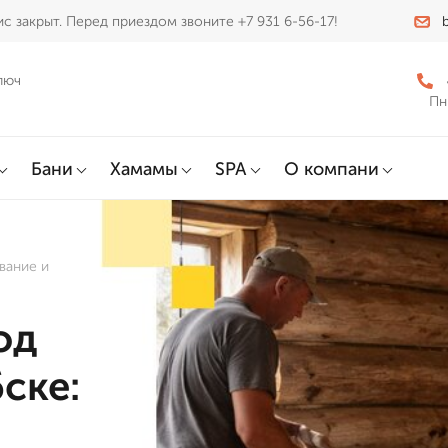
с закрыт. Перед приездом звоните +7 931 6-56-17!
люч
Пн
Бани
Хамамы
SPA
О компани
вание и
од
ске: