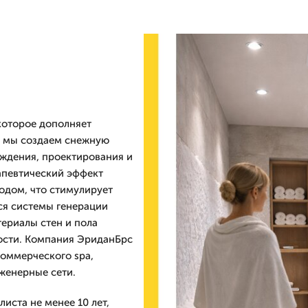
которое дополняет
ке мы создаем снежную
аждения, проектирования и
рапевтический эффект
лодом, что стимулирует
ся системы генерации
териалы стен и пола
ности. Компания ЭриданБрс
коммерческого spa,
женерные сети.
иста не менее 10 лет,