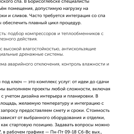
ского спа. В Борисоглебске специалисты
ъём помещения, допустимую нагрузку на
рки и сливов. Часто требуется интеграция со спа
ы обеспечить плавный цикл процедур.
ть: подбор компрессоров и теплообменников с
езного действия.
с высокой влагостойкостью, антискользящие
циальные дренажные системы.
ема аварийного отключения, контроль влажности и
под ключ — это комплекс услуг: от идеи до сдачи
 мы выполняем проекты любой сложности, включая
 с учетом дизайна интерьера и планировки. В
 площадь, желаемую температуру и интеграцию с
 запросу предоставляем смету и сроки. Стоимость
зависят от выбранного оборудования и отделки,
 как стартовую позицию. Задавать вопросы можно
7, в рабочем графике — Пн-Пт 09-18 Сб-Вс вых.,