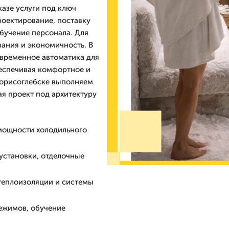
казе услуги под ключ
роектирование, поставку
бучение персонала. Для
вания и экономичность. В
овременное автоматика для
беспечивая комфортное и
Борисоглебске выполняем
ая проект под архитектуру
мощности холодильного
установки, отделочные
теплоизоляции и системы
ежимов, обучение