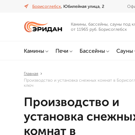
Борисоглебск
, Юбилейная улица, 2
Офи
Камины, бассейны, сауны под к
от 11965 руб. Борисоглебск
Камины
Печи
Бассейны
Сауны
Главная
Производство и установка снежных комнат в Борисог
ключ
Производство и
установка снежны
комнат в