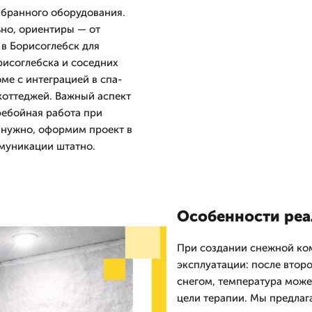
ыбранного оборудования.
но, ориентиры — от
 в Борисоглебск для
рисоглебска и соседних
ме с интеграцией в спа-
коттеджей. Важный аспект
ребойная работа при
 нужно, оформим проект в
ммуникации штатно.
Особенности реа
При создании снежной ко
эксплуатации: после втор
снегом, температура может
цели терапии. Мы предла