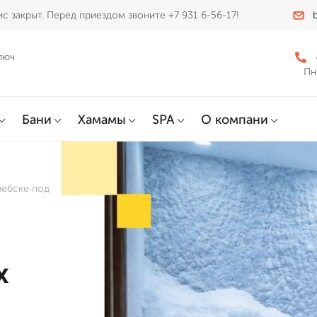
с закрыт. Перед приездом звоните +7 931 6-56-17!
люч
Пн
Бани
Хамамы
SPA
О компани
лебске под
х