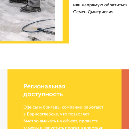
или напрямую обратиться 
Семен Дмитриевич.
Региональная
доступность
Офисы и бригады компании работают
в Борисоглебске, что позволяет
быстро выехать на объект, провести
замеры и запустить проект в короткие