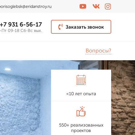
borisoglebsk@eridanstroy.ru
+7 931 6-56-17
Заказать звонок
-Пт 09-18 Сб-Вс вых.
Вопросы?
<10 лет опыта
550+ реализованных
проектов