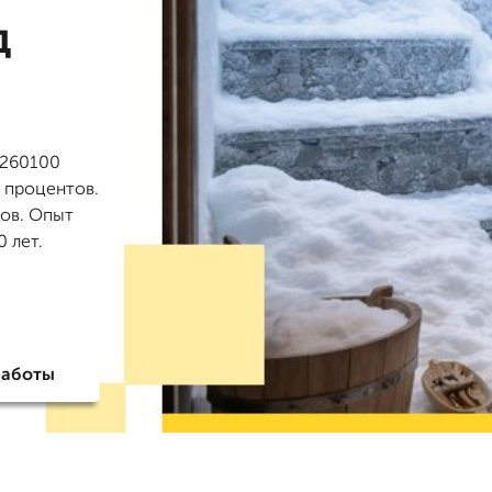
д
 260100
0 процентов.
зов. Опыт
 лет.
работы