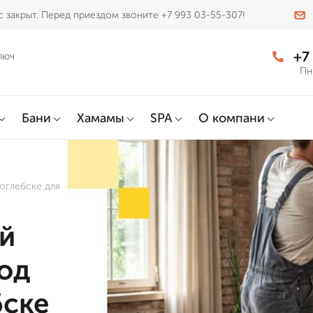
 закрыт. Перед приездом звоните +7 993 03-55-307!
+7
люч
Пн
Бани
Хамамы
SPA
О компани
оглебске для
й
од
бске