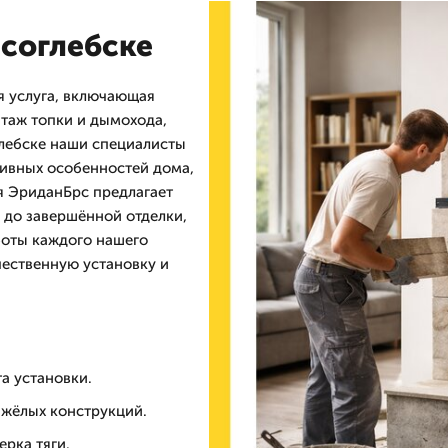
соглебске
 услуга, включающая
нтаж топки и дымохода,
глебске наши специалисты
тивных особенностей дома,
я ЭриданБрс предлагает
 до завершённой отделки,
боты каждого нашего
ачественную установку и
а установки.
яжёлых конструкций.
рка тяги.