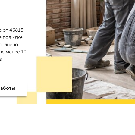
 от 46818.
е под ключ
ыполнено
не менее 10
а
работы