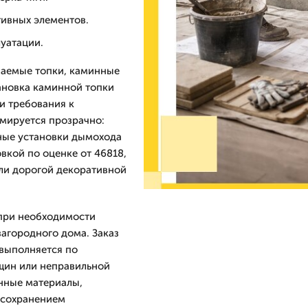
ивных элементов.
уатации.
ваемые топки, каминные
ановка каминной топки
и требования к
мируется прозрачно:
ьные установки дымохода
вкой по оценке от 46818,
ли дорогой декоративной
 при необходимости
загородного дома. Заказ
 выполняется по
ещин или неправильной
нные материалы,
 сохранением