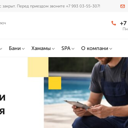
 закрыт. Перед приездом звоните +7 993 03-55-307!
+7
люч
Пн
Бани
Хамамы
SPA
О компани
и
я