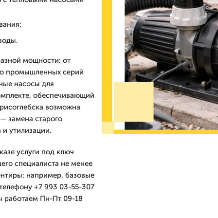
вания;
воды.
разной мощности: от
до промышленных серий
ные насосы для
комплекте, обеспечивающий
орисоглебска возможна
 — замена старого
 и утилизации.
казе услуги под ключ
шего специалиста не менее
ентиры: например, базовые
телефону +7 993 03-55-307
ы работаем Пн-Пт 09-18