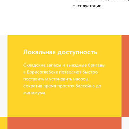
эксплуатации.
Локальная доступность
Складские запасы и выездные бригады
в Борисоглебске позволяют быстро
поставить и установить насосы,
сократив время простоя бассейна до
минимума.