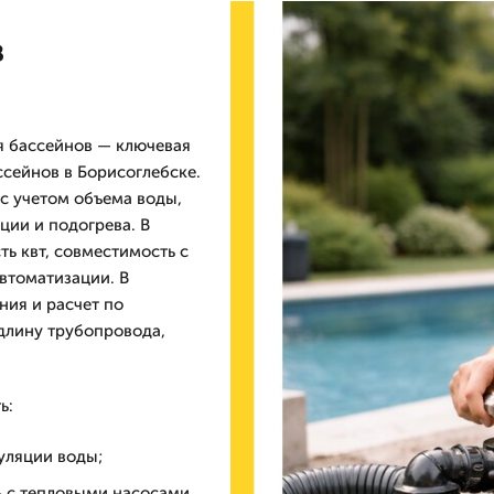
в
я бассейнов — ключевая
ссейнов в Борисоглебске.
 с учетом объема воды,
ции и подогрева. В
ь квт, совместимость с
втоматизации. В
ия и расчет по
длину трубопровода,
ь:
уляции воды;
ь с тепловыми насосами