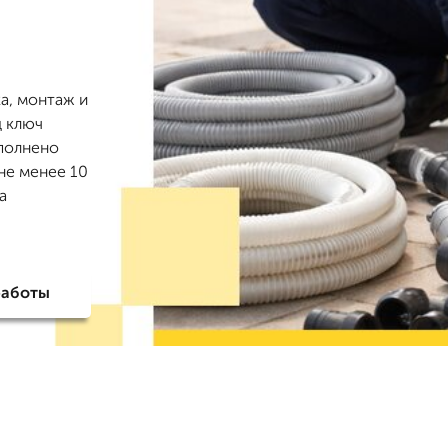
а, монтаж и
д ключ
ополнено
не менее 10
а
работы